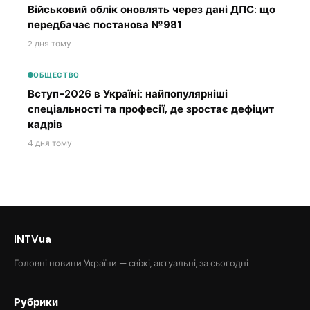
Військовий облік оновлять через дані ДПС: що
передбачає постанова №981
2 дня тому
ОБЩЕСТВО
Вступ-2026 в Україні: найпопулярніші
спеціальності та професії, де зростає дефіцит
кадрів
4 дня тому
INTVua
Головні новини України — свіжі, актуальні, за сьогодні.
Рубрики