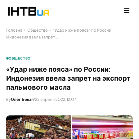
Перейти
до
контенту
Головна
›
Общество
›
«Удар ниже пояса» по России:
Индонезия ввела запрет…
ОБЩЕСТВО
«Удар ниже пояса» по России:
Индонезия ввела запрет на экспорт
пальмового масла
By
Олег Бевзя
/
23 апреля 2022, 12:04