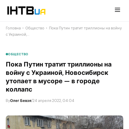
Перейти
до
контенту
Головна
›
Общество
›
​Пока Путин тратит триллионы на войну
с Украиной,…
ОБЩЕСТВО
​Пока Путин тратит триллионы на
войну с Украиной, Новосибирск
утопает в мусоре — в городе
коллапс
By
Олег Бевзя
/
24 апреля 2022, 04:04