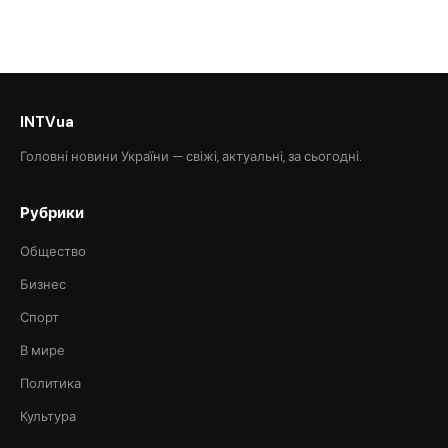
INTVua
Головні новини України — свіжі, актуальні, за сьогодні.
Рубрики
Общество
Бизнес
Спорт
В мире
Политика
Культура