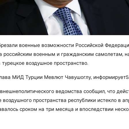
брезали военные возможности Российской Федераци
а российским военным и гражданским самолетам, 
в турецкое воздушное пространство.
глава МИД Турции Мевлют Чавушоглу, информируетS
 внешнеполитического ведомства сообщил, что дей
е воздушного пространства республики истекло в ап
валось сроком на три месяца и впоследствии неско