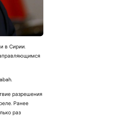
и в Сирии.
направляющимся
abah.
ствие разрешения
реле. Ранее
лько раз