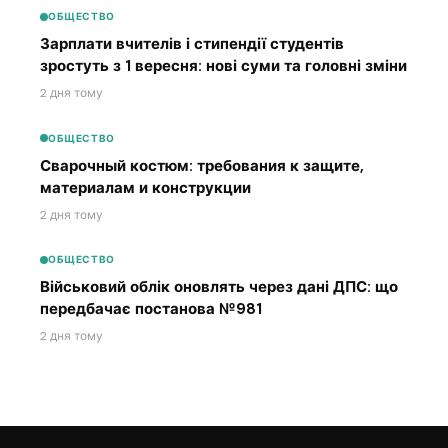
ОБЩЕСТВО
Зарплати вчителів і стипендії студентів
зростуть з 1 вересня: нові суми та головні зміни
2 дня тому
ОБЩЕСТВО
Сварочный костюм: требования к защите,
материалам и конструкции
2 дня тому
ОБЩЕСТВО
Військовий облік оновлять через дані ДПС: що
передбачає постанова №981
2 дня тому