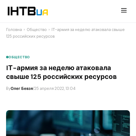
Перейти
до
контенту
Головна
›
Общество
›
IТ-армия за неделю атаковала свыше
125 российских ресурсов
ОБЩЕСТВО
IТ-армия за неделю атаковала
свыше 125 российских ресурсов
By
Олег Бевзя
/
25 апреля 2022, 13:04