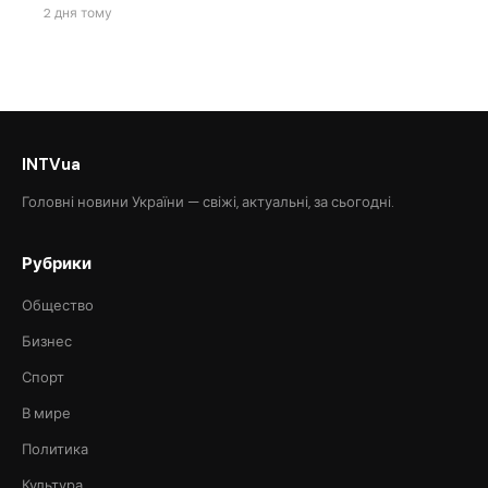
2 дня тому
INTVua
Головні новини України — свіжі, актуальні, за сьогодні.
Рубрики
Общество
Бизнес
Спорт
В мире
Политика
Культура