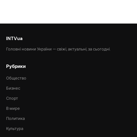
INTVua
Головні новини України — свіжі, актуальні, за сьогодні.
Рубрики
Общество
Бизнес
Спорт
В мире
Политика
Культура