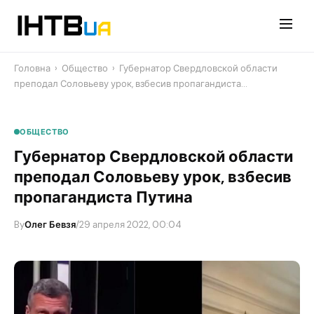
Перейти
до
контенту
Головна
›
Общество
›
Губернатор Свердловской области
преподал Соловьеву урок, взбесив пропагандиста…
ОБЩЕСТВО
Губернатор Свердловской области
преподал Соловьеву урок, взбесив
пропагандиста Путина
By
Олег Бевзя
/
29 апреля 2022, 00:04