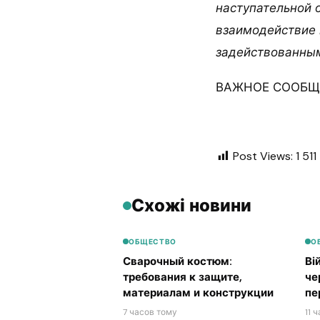
наступательной 
взаимодействие 
задействованным
ВАЖНОЕ СООБЩЕ
Post Views:
1 511
Схожі новини
ОБЩЕСТВО
О
Сварочный костюм:
Ві
требования к защите,
че
материалам и конструкции
пе
7 часов тому
11 