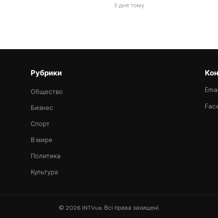
3 дня тому
Рубрики
Кон
Emai
Общество
Fac
Бизнес
Спорт
В мире
Политика
Культура
© 2026 INTVua. Всі права захищені.