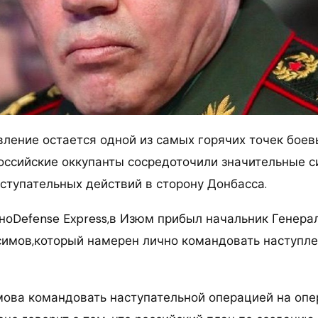
ление остается одной из самых горячих точек боев
российские оккупанты сосредоточили значительные с
ступательных действий в сторону Донбасса.
тноDefense Express,в Изюм прибыл начальник Генера
имов,который намерен лично командовать наступле
ова командовать наступательной операцией на опе