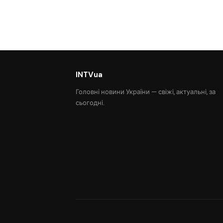
INTVua
Головні новини України — свіжі, актуальні, за
сьогодні.