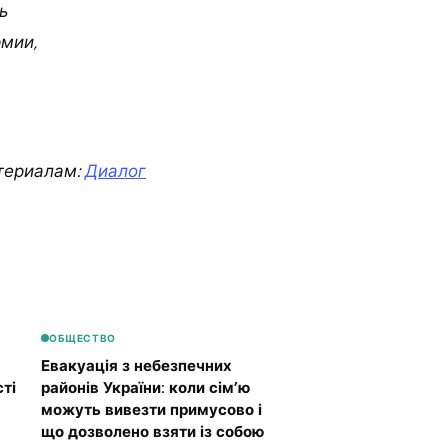
ь
мии,
териалам:
Диалог
ОБЩЕСТВО
Евакуація з небезпечних
ті
районів України: коли сім’ю
можуть вивезти примусово і
що дозволено взяти із собою