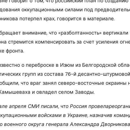
не говорит о том, что российский план по созданию
дования оккупационными силами под предводитель
никова потерпел крах, говорится в материале.
бращает внимание, что «разболтанность» вертикали
она стремится компенсировать за счет усиления огн
ке фронта.
известно о переброске в Изюм из Белгородской обла
тических групп из состава 76-й десантно-штурмовой
общили, что враг занял северо-восточные окраины 
Камышеваха и овладел селом Заводы.
але апреля СМИ писали, что Россия провелареорга
купационными войсками в Украине, назначив кома
 военного округа генерала Александра Дворникова