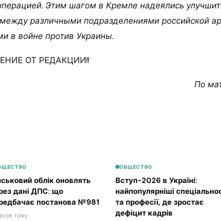
операцией. Этим шагом в Кремле надеялись улучшит
между различными подразделениями российской ар
и в войне против Украины.
НИЕ ОТ РЕДАКЦИИ!!
По ма
БЩЕСТВО
ОБЩЕСТВО
йськовий облік оновлять
Вступ-2026 в Україні:
рез дані ДПС: що
найпопулярніші спеціальнос
редбачає постанова №981
та професії, де зростає
дефіцит кадрів
часов тому