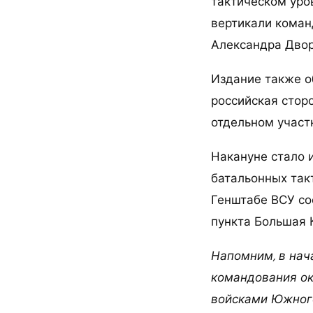
тактическом уров
вертикали коман
Александра Двор
Издание также о
российская стор
отдельном участ
Накануне стало 
батальонных так
Генштабе ВСУ со
пункта Большая 
Напомним, в нач
командования ок
войсками Южного