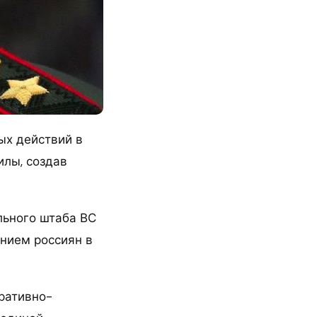
ых действий в
илы, создав
льного штаба ВС
нием россиян в
ративно-