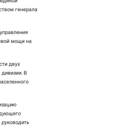
 единой
ством генерала
 управления
евой мощи на
сти двух
 дивизии. В
населенного
низацию
ндующего
 руководить