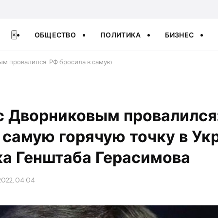
ОБЩЕСТВО
ПОЛИТИКА
БИЗНЕС
×
м провалился: РФ бросила в самую…
с Дворниковым провалился
 самую горячую точку в Ук
ка Генштаба Герасимова
2022, 04:04