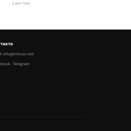
3 дня тому
такти
l: info@intvua.com
ebook
·
Telegram