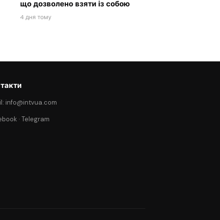
що дозволено взяти із собою
4 дня тому
такти
l: info@intvua.com
ebook
·
Telegram