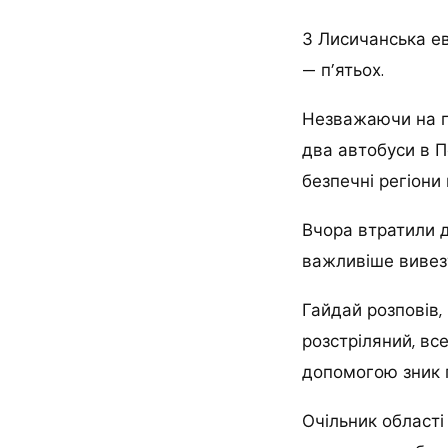
З Лисичанська ев
— п’ятьох.
Незважаючи на п
два автобуси в П
безпечні регіони
Вчора втратили д
важливіше вивезт
Гайдай розповів,
розстріляний, вс
допомогою зник 
Очільник області