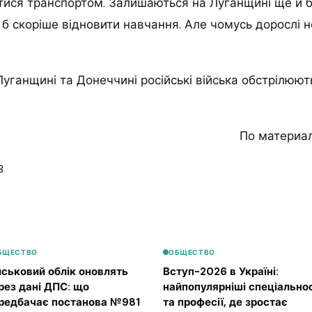
ися транспортом. Залишаються на Луганщині ще й ба
б скоріше відновити навчання. Але чомусь дорослі н
уганщині та Донеччині російські війська обстрілюют
По материа
8
БЩЕСТВО
ОБЩЕСТВО
йськовий облік оновлять
Вступ-2026 в Україні:
рез дані ДПС: що
найпопулярніші спеціальнос
редбачає постанова №981
та професії, де зростає