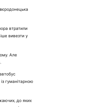
Сєвєродонецька
чора втратили
іше вивезти у
ому. Але
.
(автобус
с із гуманітарною
жаючих, до яких