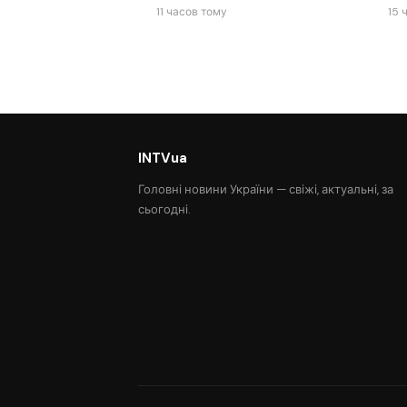
11 часов тому
15 
INTVua
Головні новини України — свіжі, актуальні, за
сьогодні.