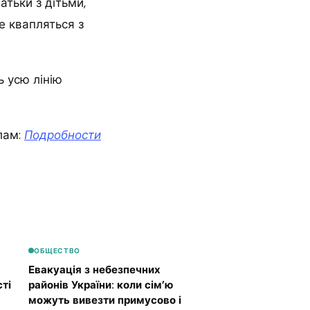
тьки з дітьми,
е квапляться з
ь усю лінію
лам:
Подробности
ОБЩЕСТВО
Евакуація з небезпечних
ті
районів України: коли сім’ю
можуть вивезти примусово і