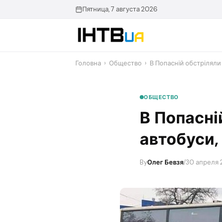
Перейти
Пятница, 7 августа 2026
до
контенту
Головна
›
Общество
›
В Попасній обстріляли 
ОБЩЕСТВО
В Попасні
автобуси,
By
Олег Бевзя
/
30 апреля 2