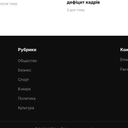
дефіцит кадрів
часов тому
3 дня тому
Рубрики
Кон
Emai
Общество
Fac
Бизнес
Спорт
В мире
Политика
Культура