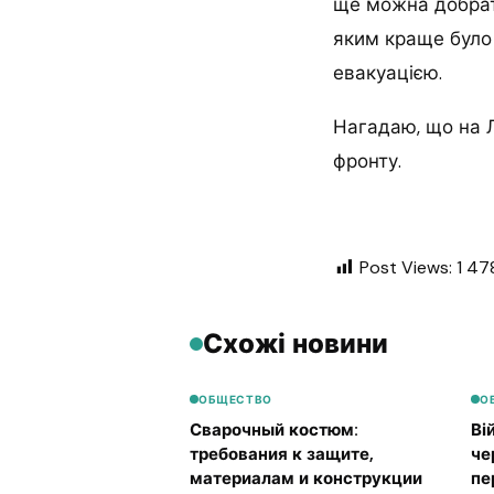
ще можна добрат
яким краще було 
евакуацією.
Нагадаю, що на Л
фронту.
Post Views:
1 47
Схожі новини
ОБЩЕСТВО
О
Сварочный костюм:
Ві
требования к защите,
че
материалам и конструкции
пе