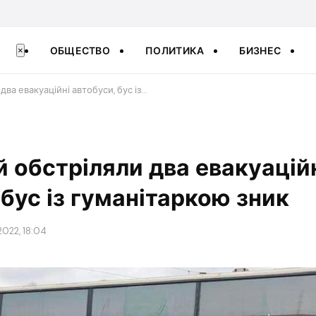
ОБЩЕСТВО
ПОЛИТИКА
БИЗНЕС
×
два евакуаційні автобуси, бус із…
й обстріляли два евакуацій
 бус із гуманітаркою зник
022, 18:04