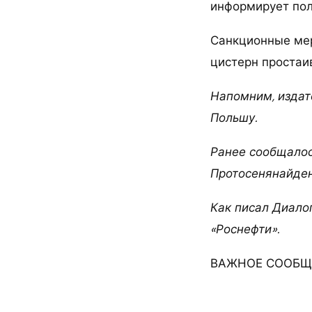
информирует пол
Санкционные мер
цистерн простаив
Напомним, издат
Польшу.
Ранее сообщалос
Протосенянайден
Как писал Диало
«Роснефти».
ВАЖНОЕ СООБЩЕ