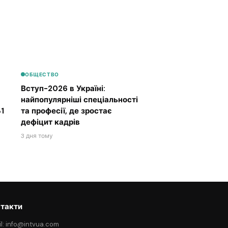
ОБЩЕСТВО
Вступ-2026 в Україні:
найпопулярніші спеціальності
1
та професії, де зростає
дефіцит кадрів
3 дня тому
такти
l: info@intvua.com