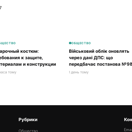
7
БЩЕСТВО
ОБЩЕСТВО
арочный костюм:
Військовий облік оновлять
ебования к защите,
через дані ДПС: що
териалам и конструкции
передбачає постанова №98
часа тому
1 день тому
Рубрики
Кон
Emai
Общество