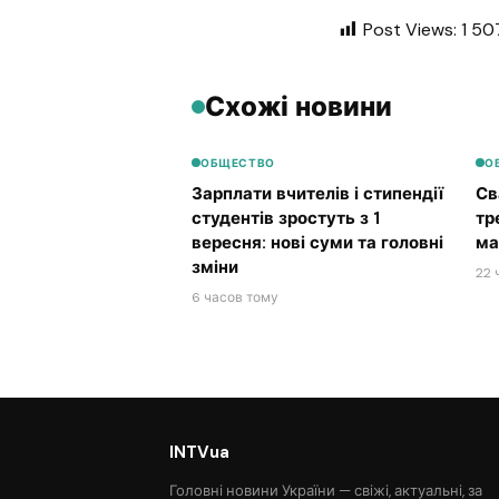
Post Views:
1 50
Схожі новини
ОБЩЕСТВО
О
Зарплати вчителів і стипендії
Св
студентів зростуть з 1
тр
вересня: нові суми та головні
ма
зміни
22 
6 часов тому
INTVua
Головні новини України — свіжі, актуальні, за