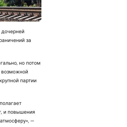
 дочерней
раничений за
гально, но потом
о возможной
 крупной партии
дполагает
т, и повышения
 атмосферу», —