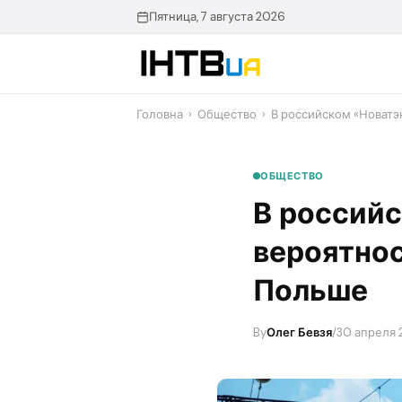
Перейти
Пятница, 7 августа 2026
до
контенту
Головна
›
Общество
›
В российском «Новатэ
ОБЩЕСТВО
В российс
вероятнос
Польше
By
Олег Бевзя
/
30 апреля 