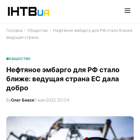
Перейти
до
контенту
Головна
›
Общество
›
Нефтяное эмбарго для РФ стало ближе:
ведущая страна…
ОБЩЕСТВО
Нефтяное эмбарго для РФ стало
ближе: ведущая страна ЕС дала
добро
By
Олег Бевзя
/
1 мая 2022, 20:04