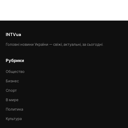
INTVua
Головні новини України — свіжі, актуальні, за сьогодні.
Рубрики
Общество
Бизнес
Спорт
В мире
Политика
Культура