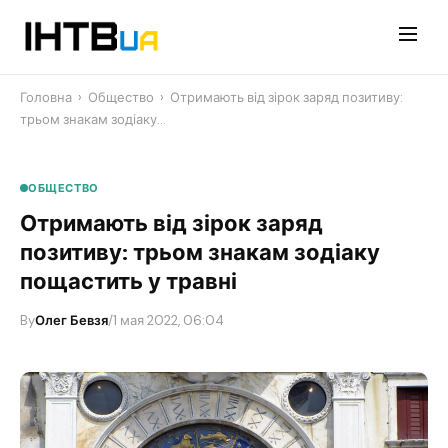
Перейти
до
контенту
Головна
›
Общество
›
Отримають від зірок заряд позитиву:
трьом знакам зодіаку…
ОБЩЕСТВО
Отримають від зірок заряд
позитиву: трьом знакам зодіаку
пощастить у травні
By
Олег Бевзя
/
1 мая 2022, 06:04