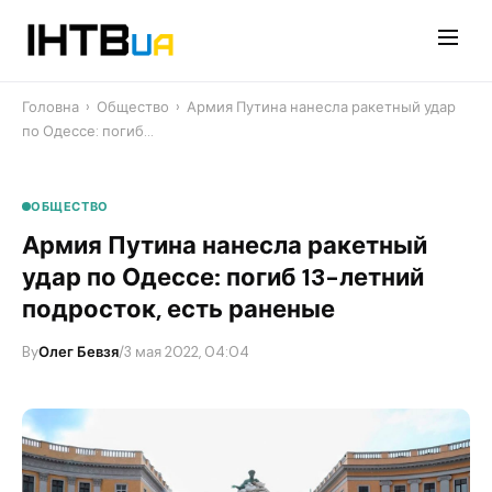
Перейти
до
контенту
Головна
›
Общество
›
Армия Путина нанесла ракетный удар
по Одессе: погиб…
ОБЩЕСТВО
Армия Путина нанесла ракетный
удар по Одессе: погиб 13-летний
подросток, есть раненые
By
Олег Бевзя
/
3 мая 2022, 04:04