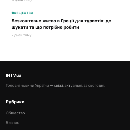
ОБЩЕСТВО
Безкоштовне житло в Греції для туристів: де
шукати та що потрібно робити
7 дней тому
INTVua
Головні новини України — свіжі, актуальні, за сьогодні.
Рубрики
Общество
Бизнес