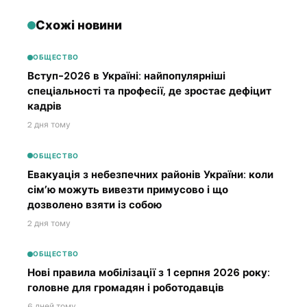
Схожі новини
ОБЩЕСТВО
Вступ-2026 в Україні: найпопулярніші
спеціальності та професії, де зростає дефіцит
кадрів
2 дня тому
ОБЩЕСТВО
Евакуація з небезпечних районів України: коли
сім’ю можуть вивезти примусово і що
дозволено взяти із собою
2 дня тому
ОБЩЕСТВО
Нові правила мобілізації з 1 серпня 2026 року:
головне для громадян і роботодавців
6 дней тому