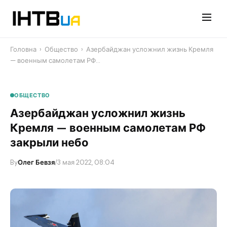
Перейти
до
контенту
Головна
›
Общество
›
Азербайджан усложнил жизнь Кремля
— военным самолетам РФ…
ОБЩЕСТВО
Азербайджан усложнил жизнь
Кремля — военным самолетам РФ
закрыли небо
By
Олег Бевзя
/
3 мая 2022, 08:04