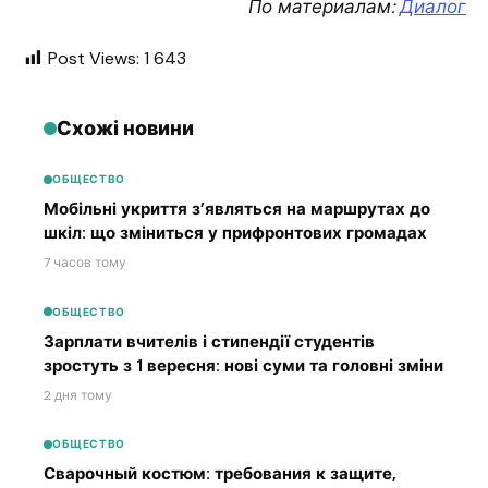
По материалам:
Диалог
Post Views:
1 643
Схожі новини
ОБЩЕСТВО
Мобільні укриття з’являться на маршрутах до
шкіл: що зміниться у прифронтових громадах
7 часов тому
ОБЩЕСТВО
Зарплати вчителів і стипендії студентів
зростуть з 1 вересня: нові суми та головні зміни
2 дня тому
ОБЩЕСТВО
Сварочный костюм: требования к защите,