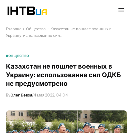
Перейти
до
контенту
Головна
›
Общество
›
Казахстан не пошлет военных в
Украину: использование сил…
ОБЩЕСТВО
Казахстан не пошлет военных в
Украину: использование сил ОДКБ
не предусмотрено
By
Олег Бевзя
/
4 мая 2022, 04:04