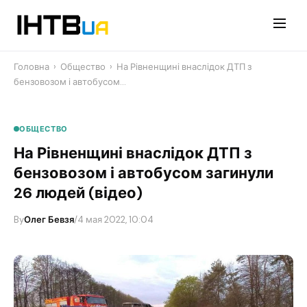
Перейти
до
контенту
Головна
›
Общество
›
На Рівненщині внаслідок ДТП з
бензовозом і автобусом…
ОБЩЕСТВО
На Рівненщині внаслідок ДТП з
бензовозом і автобусом загинули
26 людей (відео)
By
Олег Бевзя
/
4 мая 2022, 10:04