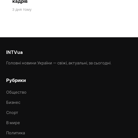
кадрів
3 дня тому
INTVua
Головні новини України — свіжі, актуальні, за сьогодні.
Рубрики
Общество
Бизнес
Спорт
В мире
Политика