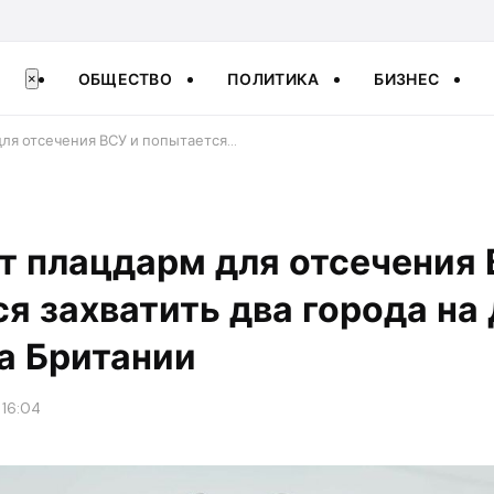
ОБЩЕСТВО
ПОЛИТИКА
БИЗНЕС
×
для отсечения ВСУ и попытается…
ит плацдарм для отсечения 
я захватить два города на
а Британии
 16:04