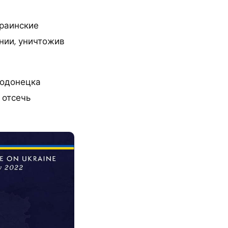
краинские
нии, уничтожив
родонецка
 отсечь