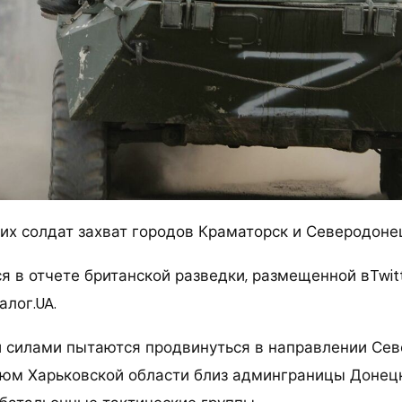
ких солдат захват городов Краматорск и Северодоне
ся в отчете британской разведки, размещенной вTwi
лог.UA.
 силами пытаются продвинуться в направлении Сев
зюм Харьковской области близ админграницы Донец