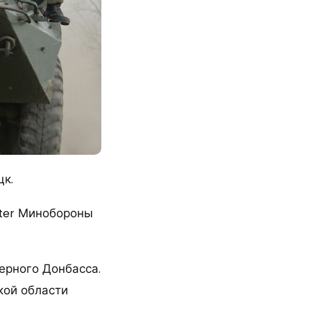
цк.
tter Минобороны
ерного Донбасса.
кой области