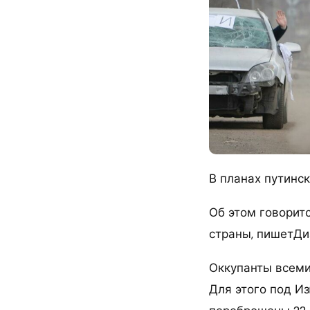
В планах путинс
Об этом говорит
страны, пишетДиа
Оккупанты всеми
Для этого под И