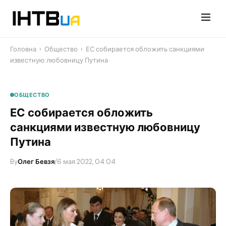
Перейти
до
контенту
Головна
›
Общество
›
ЕС собирается обложить санкциями
известную любовницу Путина
ОБЩЕСТВО
ЕС собирается обложить
санкциями известную любовницу
Путина
By
Олег Бевзя
/
6 мая 2022, 04:04