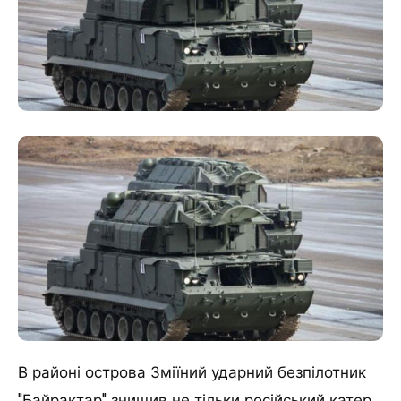
В районі острова Зміїний ударний безпілотник
"Байрактар" знищив не тільки російський катер.