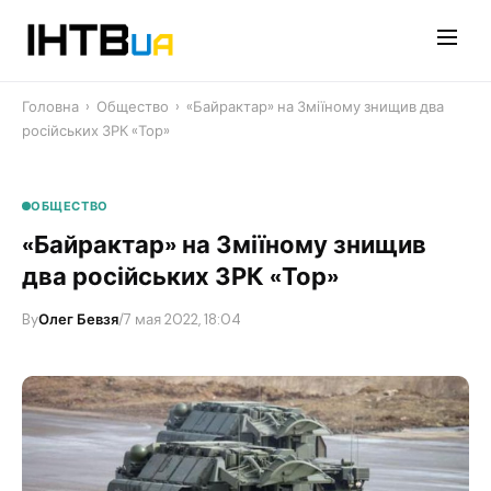
Перейти
до
контенту
Головна
›
Общество
›
«Байрактар» на Зміїному знищив два
російських ЗРК «Тор»
ОБЩЕСТВО
«Байрактар» на Зміїному знищив
два російських ЗРК «Тор»
By
Олег Бевзя
/
7 мая 2022, 18:04