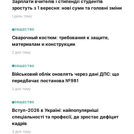
Зарплати вчителів і стипендії студентів
зростуть з 1 вересня: нові суми та головні зміни
1 день тому
ОБЩЕСТВО
Сварочный костюм: требования к защите,
материалам и конструкции
2 дня тому
ОБЩЕСТВО
Військовий облік оновлять через дані ДПС: що
передбачає постанова №981
2 дня тому
ОБЩЕСТВО
Вступ-2026 в Україні: найпопулярніші
спеціальності та професії, де зростає дефіцит
кадрів
4 дня тому