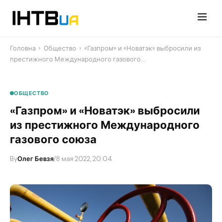
Перейти
до
контенту
Головна
›
Общество
›
«Газпром» и «Новатэк» выбросили из
престижного Международного газового…
ОБЩЕСТВО
«Газпром» и «Новатэк» выбросили
из престижного Международного
газового союза
By
Олег Бевзя
/
8 мая 2022, 20:04