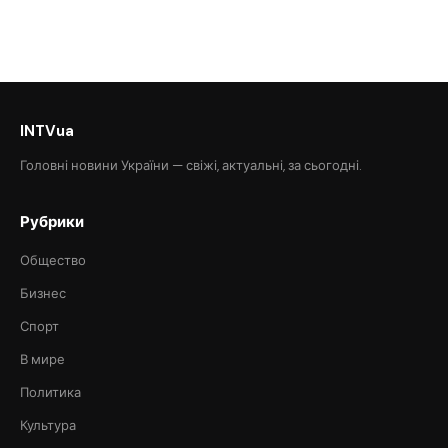
INTVua
Головні новини України — свіжі, актуальні, за сьогодні.
Рубрики
Общество
Бизнес
Спорт
В мире
Политика
Культура