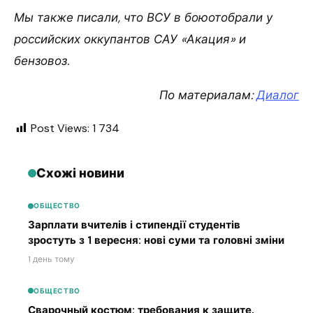
Мы также писали, что ВСУ в боюотобрали у
российских оккупантов САУ «Акация» и
бензовоз.
По материалам:
Диалог
Post Views:
1 734
Схожі новини
ОБЩЕСТВО
Зарплати вчителів і стипендії студентів
зростуть з 1 вересня: нові суми та головні зміни
1 день тому
ОБЩЕСТВО
Сварочный костюм: требования к защите,