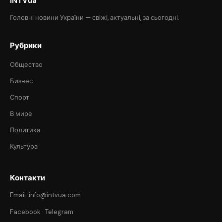
INTVua
Головні новини України — свіжі, актуальні, за сьогодні.
Рубрики
Общество
Бизнес
Спорт
В мире
Политика
Культура
Контакти
Email: info@intvua.com
Facebook
·
Telegram