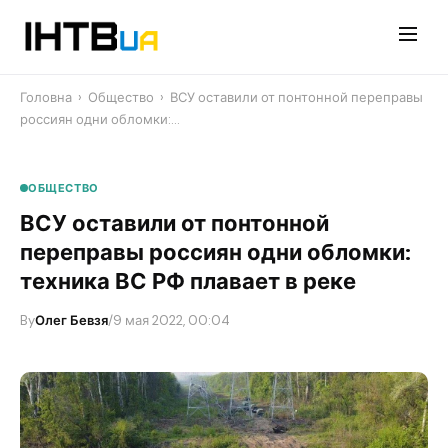
Перейти
до
контенту
Головна
›
Общество
›
ВСУ оставили от понтонной переправы
россиян одни обломки:…
ОБЩЕСТВО
ВСУ оставили от понтонной
переправы россиян одни обломки:
техника ВС РФ плавает в реке
By
Олег Бевзя
/
9 мая 2022, 00:04