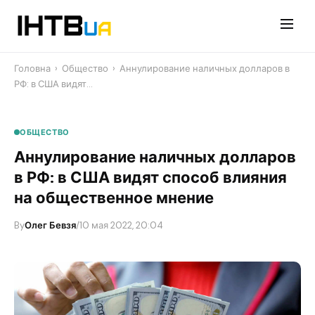
Перейти
до
контенту
Головна
›
Общество
›
Аннулирование наличных долларов в
РФ: в США видят…
ОБЩЕСТВО
Аннулирование наличных долларов
в РФ: в США видят способ влияния
на общественное мнение
By
Олег Бевзя
/
10 мая 2022, 20:04