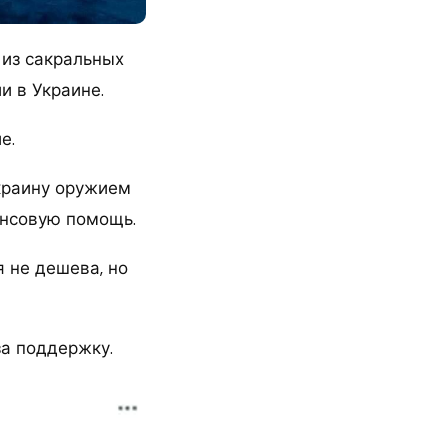
 из сакральных
и в Украине.
е.
краину оружием
ансовую помощь.
 не дешева, но
а поддержку.