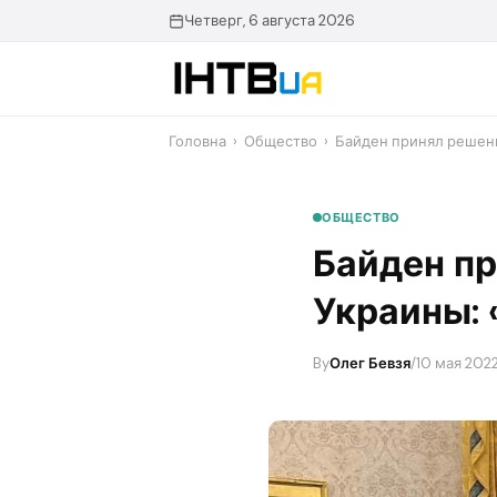
Перейти
Четверг, 6 августа 2026
до
контенту
Головна
›
Общество
›
Байден принял решени
ОБЩЕСТВО
Байден пр
Украины: 
By
Олег Бевзя
/
10 мая 202