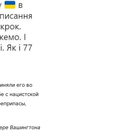
иняли его во
е с нацистской
оеприпасы,
вере Вашингтона