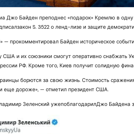
ма Джо Байден преподнес «подарок» Кремлю в одну
дписалзакон S. 3522 о ленд-лизе и защите демократи
о!» — прокомментировал Байден историческое событи
у США и их союзники смогут оперативно снабжать У
грессии РФ. Кроме того, Киев получит солидную фин
раинцы борются за свою жизнь. Стоимость сражения
ии еще дороже», — отметил президент США.
ладимир Зеленский ужепоблагодарилДжо Байдена з