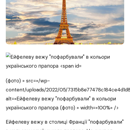
(фото) » src=»/wp-
content/uploads/2022/05/7315b8e77478c184ce4d1d8
alt=»Ейфелеву вежу "пофарбували" в кольори
українського прапора (фото) » width=»100%» />
Ейфелеву вежу в столиці Франції "пофарбували"