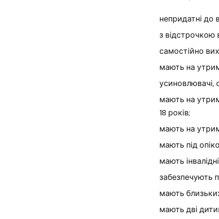
непридатні до 
з відстрочкою 
самостійно вихо
мають на утрима
усиновлювачі, 
мають на утрим
18 років;
мають на утрим
мають під опіко
мають інвалідніс
забезпечують п
мають близьких
мають дві дитин