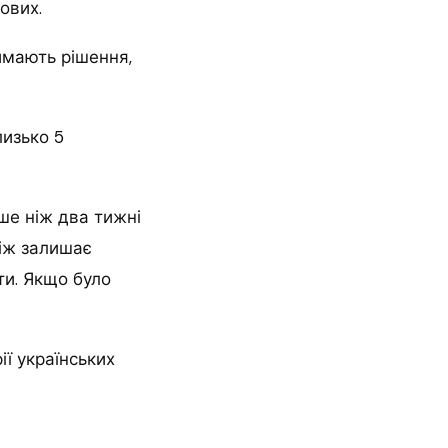
ових.
иймають рішення,
лизько 5
ьше ніж два тижні
ніж залишає
ти. Якщо було
ї українських