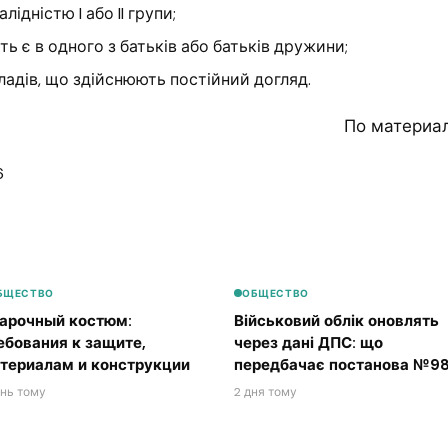
лідністю I або II групи;
ть є в одного з батьків або батьків дружини;
ладів, що здійснюють постійний догляд.
По материа
6
БЩЕСТВО
ОБЩЕСТВО
арочный костюм:
Військовий облік оновлять
ебования к защите,
через дані ДПС: що
териалам и конструкции
передбачає постанова №98
ень тому
2 дня тому