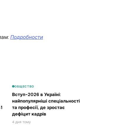
лам:
Подробности
ОБЩЕСТВО
Вступ-2026 в Україні:
найпопулярніші спеціальності
1
та професії, де зростає
дефіцит кадрів
4 дня тому