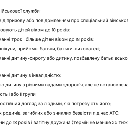
військової служби;
від призову або повідомленням про спеціальний військов
вують дітей віком до 18 років;
нні троє і більше дітей віком до 18 років;
опікуни, прийомні батьки, батьки-вихователі;
анні дитину-сироту або дитину, позбавлену батьківсько
анні дитину з інвалідністю;
ю дитину з різними вадами здоров'я, але не встановлена 
ть I або II групи;
остійний догляд за людьми, які потребують його;
 родичів, загиблих або зниклих безвісти під час АТО;
и до 18 років і вагітну дружина (термін не менше 35 тижн