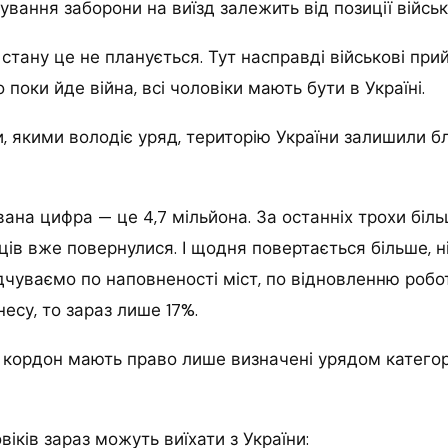
ування заборони на виїзд залежить від позиції військ
 стану це не планується. Тут насправді військові пр
поки йде війна, всі чоловіки мають бути в Україні.
и, якими володіє уряд, територію України залишили б
вана цифра — це 4,7 мільйона. За останніх трохи біл
ців вже повернулися. І щодня повертається більше, 
ідчуваємо по наповненості міст, по відновленню робо
несу, то зараз лише 17%.
а кордон мають право лише визначені урядом категорі
овіків зараз можуть виїхати з України: