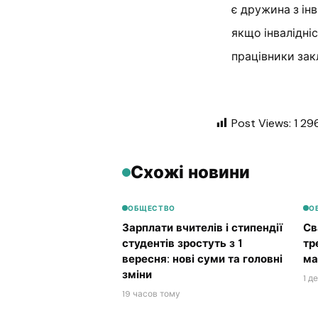
є дружина з інва
якщо інвалідніс
працівники зак
Post Views:
1 29
Схожі новини
ОБЩЕСТВО
О
Зарплати вчителів і стипендії
Св
студентів зростуть з 1
тр
вересня: нові суми та головні
ма
зміни
1 д
19 часов тому