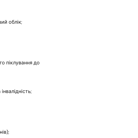
ий облік;
го піклування до
інвалідність;
ів);