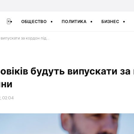
ОБЩЕСТВО
ПОЛИТИКА
БИЗНЕС
×
ь випускати за кордон під…
ловіків будуть випускати за
йни
, 02:04