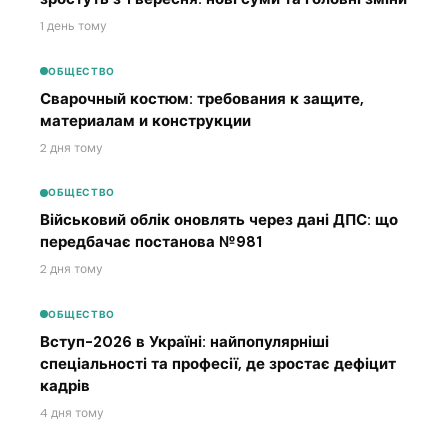
1 день тому
ОБЩЕСТВО
Сварочный костюм: требования к защите,
материалам и конструкции
2 дня тому
ОБЩЕСТВО
Військовий облік оновлять через дані ДПС: що
передбачає постанова №981
2 дня тому
ОБЩЕСТВО
Вступ-2026 в Україні: найпопулярніші
спеціальності та професії, де зростає дефіцит
кадрів
4 дня тому