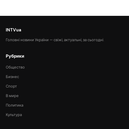
INTVua
Головні новини України — свіжі, актуальні, за сьогодні.
Рубрики
Общество
Бизнес
Спорт
В мире
Политика
Культура