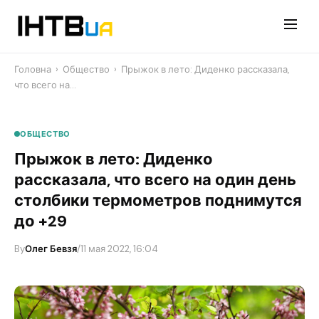
Перейти
до
контенту
Головна
›
Общество
›
​Прыжок в лето: Диденко рассказала,
что всего на…
ОБЩЕСТВО
​Прыжок в лето: Диденко
рассказала, что всего на один день
столбики термометров поднимутся
до +29
By
Олег Бевзя
/
11 мая 2022, 16:04