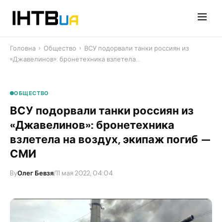
Перейти
до
контенту
Головна
›
Общество
›
ВСУ подорвали танки россиян из
«Джавелинов»: бронетехника взлетела…
ОБЩЕСТВО
ВСУ подорвали танки россиян из
«Джавелинов»: бронетехника
взлетела на воздух, экипаж погиб —
СМИ
By
Олег Бевзя
/
11 мая 2022, 04:04