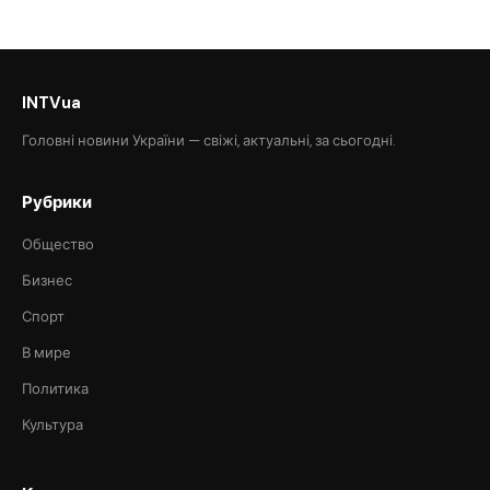
INTVua
Головні новини України — свіжі, актуальні, за сьогодні.
Рубрики
Общество
Бизнес
Спорт
В мире
Политика
Культура