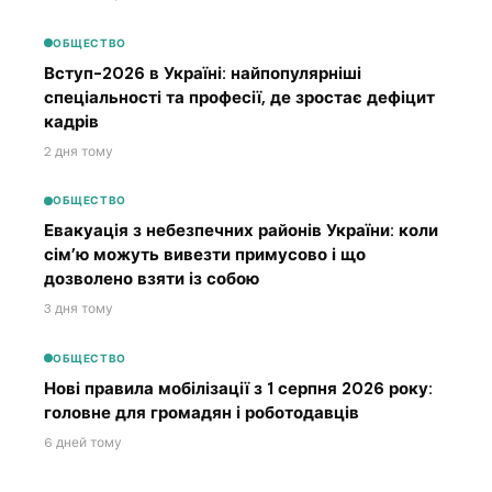
ОБЩЕСТВО
Вступ-2026 в Україні: найпопулярніші
спеціальності та професії, де зростає дефіцит
кадрів
2 дня тому
ОБЩЕСТВО
Евакуація з небезпечних районів України: коли
сім’ю можуть вивезти примусово і що
дозволено взяти із собою
3 дня тому
ОБЩЕСТВО
Нові правила мобілізації з 1 серпня 2026 року:
головне для громадян і роботодавців
6 дней тому