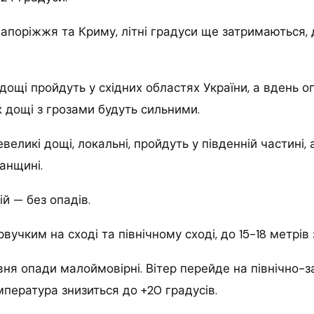
 Запоріжжя та Криму, літні градуси ще затримаються, 
дощі пройдуть у східних областях України, а вдень о
х дощі з грозами будуть сильними.
великі дощі, локальні, пройдуть у південній частині, 
анщині.
ій — без опадів.
рвучким на сході та північному сході, до 15-18 метрів 
авня опади малоймовірні. Вітер перейде на північно-з
пература знизиться до +20 градусів.