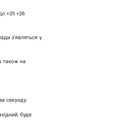
до +25 +28
пади з'являться у
а також на
за секунду.
ахідний, буде