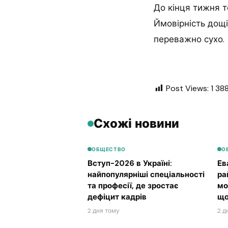
До кінця тижня т
Ймовірність дощів
переважно сухо.
Post Views:
1 38
Схожі новини
ОБЩЕСТВО
О
Вступ-2026 в Україні:
Ев
найпопулярніші спеціальності
ра
та професії, де зростає
мо
дефіцит кадрів
що
2 дня тому
2 д