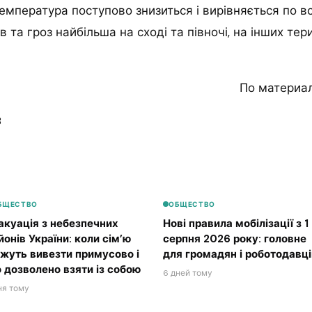
емпература поступово знизиться і вирівняється по всі
 та гроз найбільша на сході та півночі, на інших тер
По материа
8
БЩЕСТВО
ОБЩЕСТВО
акуація з небезпечних
Нові правила мобілізації з 1
йонів України: коли сім’ю
серпня 2026 року: головне
жуть вивезти примусово і
для громадян і роботодавці
 дозволено взяти із собою
6 дней тому
ня тому