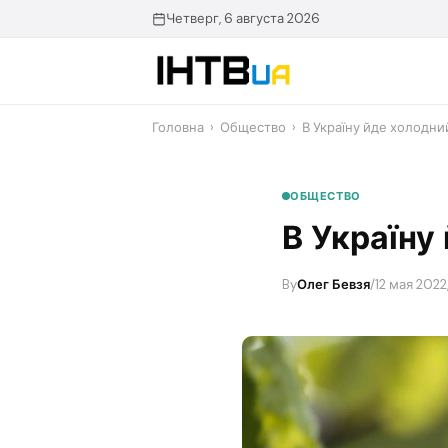
Перейти
Четверг, 6 августа 2026
до
контенту
Головна
›
Общество
›
В Україну йде холодн
ОБЩЕСТВО
В Україну
By
Олег Бевзя
/
12 мая 2022