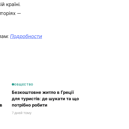
й країні.
иторіях —
лам:
Подробности
ОБЩЕСТВО
Безкоштовне житло в Греції
для туристів: де шукати та що
в
потрібно робити
7 дней тому