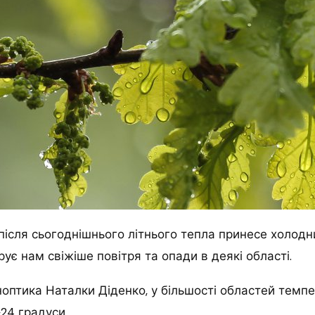
 після сьогоднішнього літнього тепла принесе холод
рує нам свіжіше повітря та опади в деякі області.
оптика Наталки Діденко, у більшості областей темпе
24 градуси.