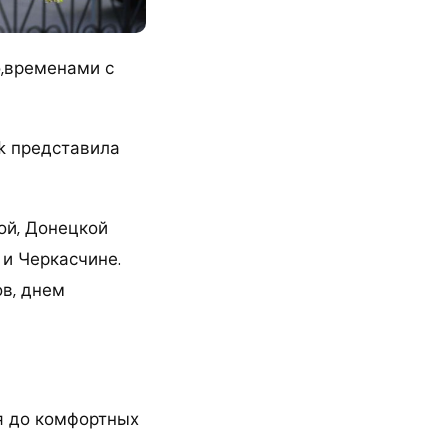
о,временами с
k представила
ой, Донецкой
 и Черкасчине.
ов, днем
ся до комфортных