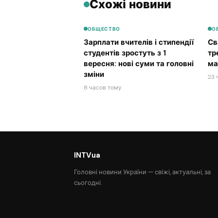
Схожі новини
ОБЩЕСТВО
О
Зарплати вчителів і стипендії
Св
студентів зростуть з 1
тр
вересня: нові суми та головні
ма
зміни
23 
8 часов тому
INTVua
Головні новини України — свіжі, актуальні, за
сьогодні.