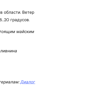
в области. Ветер
8…20 градусов.
астоящим майским
 ливнина
териалам:
Диалог