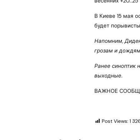
весенних +20…25 
В Киеве 15 мая о
будет порывисты
Напомним, Диден
грозам и дождям
Ранее синоптик 
выходные.
ВАЖНОЕ СООБЩЕ
Post Views:
1 32