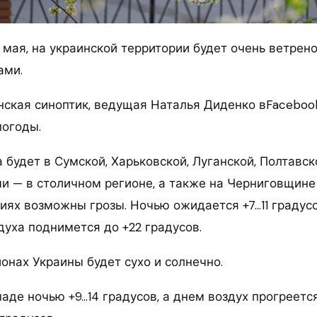
5 мая, на украинской территории будет очень ветрен
ами.
нская синоптик, ведущая Наталья Диденко вFaceboo
погоды.
будет в Сумской, Харьковской, Луганской, Полтавск
ми — в столичном регионе, а также на Черниговщине
риях возможны грозы. Ночью ожидается +7…11 градус
духа поднимется до +22 градусов.
онах Украины будет сухо и солнечно.
паде ночью +9…14 градусов, а днем воздух прогреет