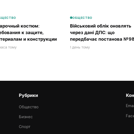
БЩЕСТВО
ОБЩЕСТВО
арочный костюм:
Військовий облік оновлять
ебования к защите,
через дані ДПС: що
териалам и конструкции
передбачає постанова №98
часа тому
1 день тому
Рубрики
Кон
Emai
Общество
Fac
Бизнес
Спорт