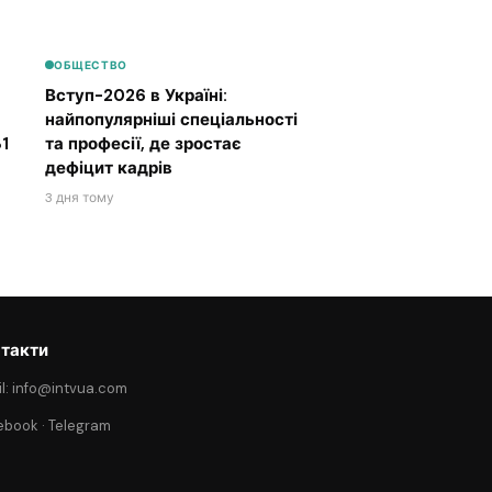
ОБЩЕСТВО
Вступ-2026 в Україні:
найпопулярніші спеціальності
1
та професії, де зростає
дефіцит кадрів
3 дня тому
такти
l: info@intvua.com
ebook
·
Telegram