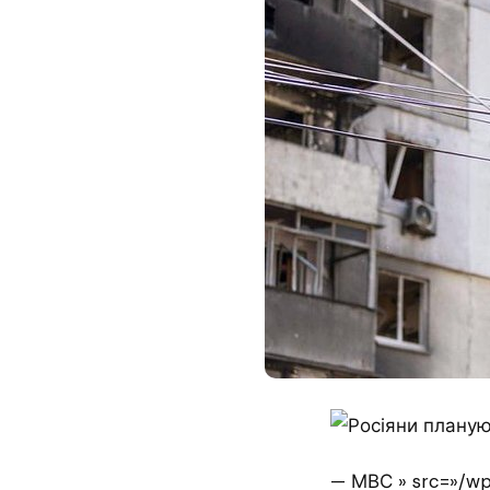
— МВС » src=»/wp