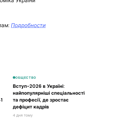
номіка України
лам:
Подробности
ОБЩЕСТВО
Вступ-2026 в Україні:
найпопулярніші спеціальності
1
та професії, де зростає
дефіцит кадрів
4 дня тому