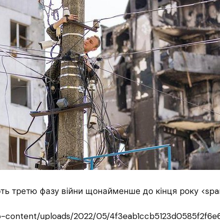
-content/uploads/2022/05/4f3eab1ccb5123d0585f2f6e63