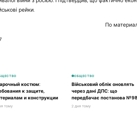
ивалої війни з росією. І підтвердив, що фактично еко
йськові рейки.
По материа
7
БЩЕСТВО
ОБЩЕСТВО
арочный костюм:
Військовий облік оновлять
ебования к защите,
через дані ДПС: що
териалам и конструкции
передбачає постанова №98
ня тому
2 дня тому