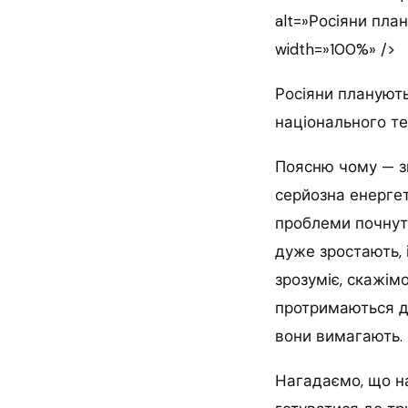
alt=»Росіяни пл
width=»100%» />
Росіяни планують
національного те
Поясню чому — зг
серйозна енергет
проблеми почнуть
дуже зростають, 
зрозуміє, скажімо
протримаються до
вони вимагають.
Нагадаємо, що на