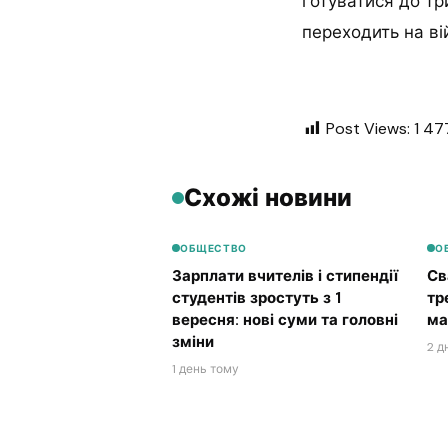
готуватися до тр
переходить на ві
Post Views:
1 47
Схожі новини
ОБЩЕСТВО
О
Зарплати вчителів і стипендії
Св
студентів зростуть з 1
тр
вересня: нові суми та головні
ма
зміни
2 д
1 день тому