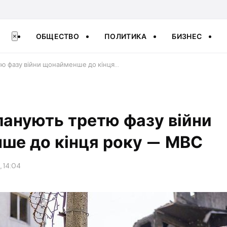
ОБЩЕСТВО
ПОЛИТИКА
БИЗНЕС
×
тю фазу війни щонайменше до кінця…
ланують третю фазу війни
ше до кінця року — МВС
, 14:04