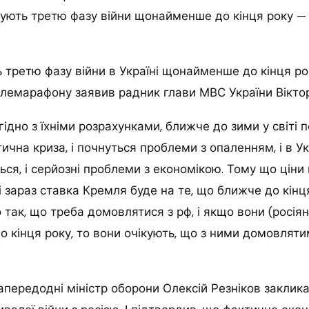
анують третю фазу війни щонайменше до кінця року 
 третю фазу війни в Україні щонайменше до кінця рок
лемарафону заявив радник глави МВС України Віктор
ідно з їхніми розрахунками, ближче до зими у світі 
ична криза, і почнуться проблеми з опаленням, і в Ук
ся, і серйозні проблеми з економікою. Тому що ціни 
і зараз ставка Кремля буде на те, що ближче до кінц
 так, що треба домовлятися з рф, і якщо вони (росіян
 кінця року, то вони очікують, що з ними домовляти
передодні міністр оборони Олексій Резніков заклика