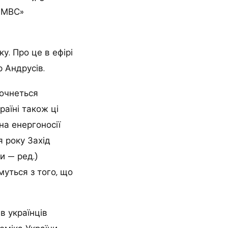
— МВС»
у. Про це в ефірі
 Андрусів.
почнеться
раїні також ці
на енергоносії
я року Захід
и — ред.)
муться з того, що
в українців