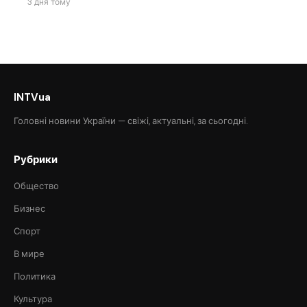
3 дня тому
INTVua
Головні новини України — свіжі, актуальні, за сьогодні.
Рубрики
Общество
Бизнес
Спорт
В мире
Политика
Культура