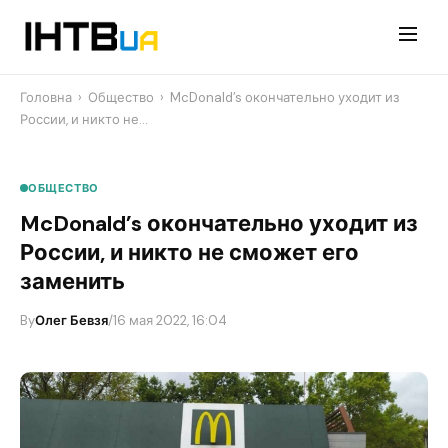
Перейти
до
контенту
Головна
›
Общество
›
​McDonald’s окончательно уходит из
России, и никто не…
ОБЩЕСТВО
​McDonald’s окончательно уходит из
России, и никто не сможет его
заменить
By
Олег Бевзя
/
16 мая 2022, 16:04