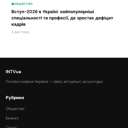
ОБЩЕСТВО
Вступ-2026 в Україні: найпопулярніші
спеціальності та професії, де зростає дефіцит
кадрів
3 дня тому
INTVua
Головні новини України — свіжі, актуальні, за сьогодні.
Рубрики
Общество
Бизнес
Спорт