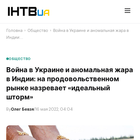
Перейти
до
контенту
Головна
›
Общество
›
Война в Украине и аномальная жара в
Индии:…
ОБЩЕСТВО
Война в Украине и аномальная жара
в Индии: на продовольственном
рынке назревает «идеальный
шторм»
By
Олег Бевзя
/
16 мая 2022, 04:04