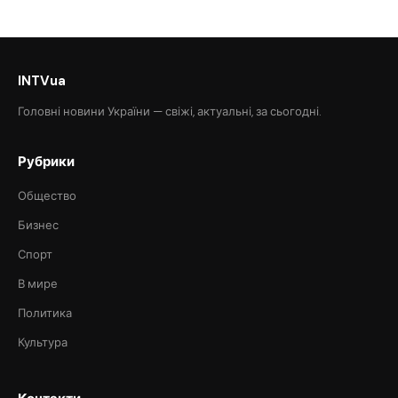
INTVua
Головні новини України — свіжі, актуальні, за сьогодні.
Рубрики
Общество
Бизнес
Спорт
В мире
Политика
Культура