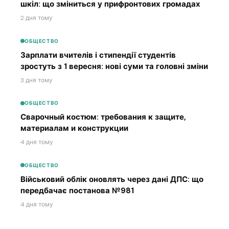
шкіл: що зміниться у прифронтових громадах
2 дня тому
ОБЩЕСТВО
Зарплати вчителів і стипендії студентів
зростуть з 1 вересня: нові суми та головні зміни
3 дня тому
ОБЩЕСТВО
Сварочный костюм: требования к защите,
материалам и конструкции
4 дня тому
ОБЩЕСТВО
Військовий облік оновлять через дані ДПС: що
передбачає постанова №981
4 дня тому