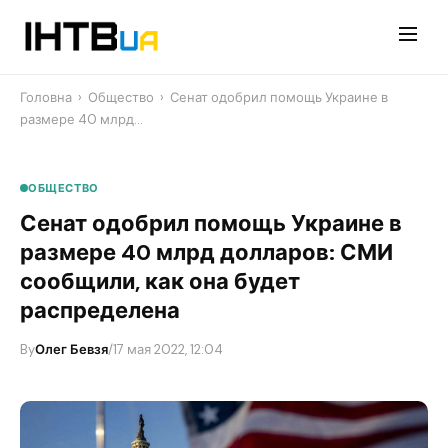
Перейти
до
контенту
Головна
›
Общество
›
​Сенат одобрил помощь Украине в
размере 40 млрд…
ОБЩЕСТВО
​Сенат одобрил помощь Украине в
размере 40 млрд долларов: СМИ
сообщили, как она будет
распределена
By
Олег Бевзя
/
17 мая 2022, 12:04