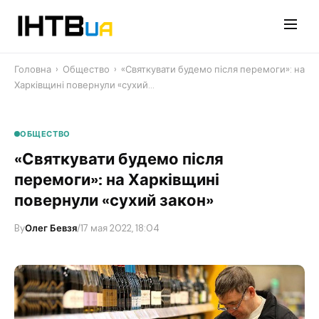
Перейти
до
контенту
Головна
›
Общество
›
«Святкувати будемо після перемоги»: на
Харківщині повернули «сухий…
ОБЩЕСТВО
«Святкувати будемо після
перемоги»: на Харківщині
повернули «сухий закон»
By
Олег Бевзя
/
17 мая 2022, 18:04