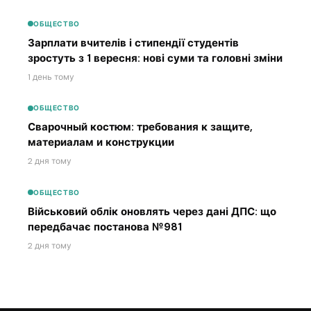
ОБЩЕСТВО
Зарплати вчителів і стипендії студентів
зростуть з 1 вересня: нові суми та головні зміни
1 день тому
ОБЩЕСТВО
Сварочный костюм: требования к защите,
материалам и конструкции
2 дня тому
ОБЩЕСТВО
Військовий облік оновлять через дані ДПС: що
передбачає постанова №981
2 дня тому