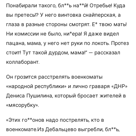
Понабирали такого, бл**ь на**й! Отребье! Куда
вы претесь!? У него винтовка снайперская, а
глаза в разные стороны смотрят. Е* твою мать!
Ни комиссии не было, ни*ера! Я даже видел
пацана, мама, у него нет руки по локоть. Протез
стоит! Тут такой дурдом, мама!” — рассказал
коллаборант.
Он грозится расстрелять военкоматы
«народной республики» и лично граваря «ДНР»
Дениса Пушилина, который бросает жителей в
«мясорубку».
«Этих го**онов надо пострелять, кто в
военкомате.Из Дебальцево выгребли, бл**ь,