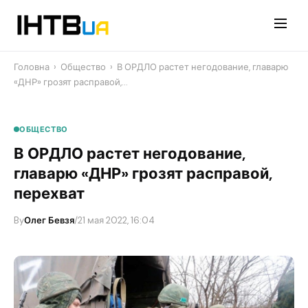
Перейти
до
контенту
Головна
›
Общество
›
В ОРДЛО растет негодование, главарю
«ДНР» грозят расправой,…
ОБЩЕСТВО
В ОРДЛО растет негодование,
главарю «ДНР» грозят расправой,
перехват
By
Олег Бевзя
/
21 мая 2022, 16:04