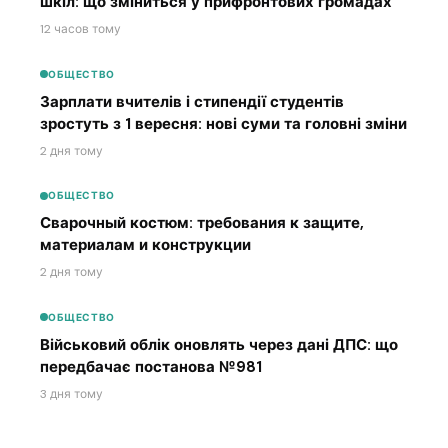
шкіл: що зміниться у прифронтових громадах
12 часов тому
ОБЩЕСТВО
Зарплати вчителів і стипендії студентів
зростуть з 1 вересня: нові суми та головні зміни
2 дня тому
ОБЩЕСТВО
Сварочный костюм: требования к защите,
материалам и конструкции
2 дня тому
ОБЩЕСТВО
Військовий облік оновлять через дані ДПС: що
передбачає постанова №981
3 дня тому