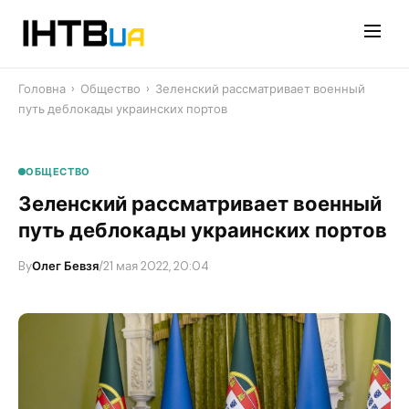
Перейти
до
контенту
Головна
›
Общество
›
Зеленский рассматривает военный
путь деблокады украинских портов
ОБЩЕСТВО
Зеленский рассматривает военный
путь деблокады украинских портов
By
Олег Бевзя
/
21 мая 2022, 20:04