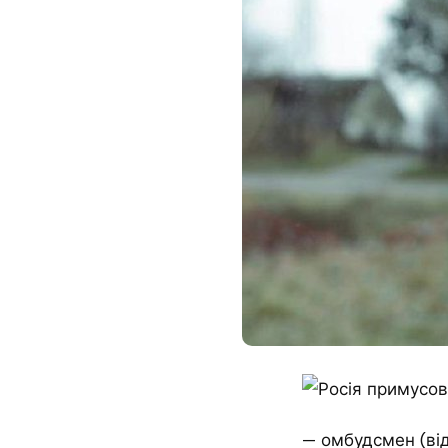
— омбудсмен (від