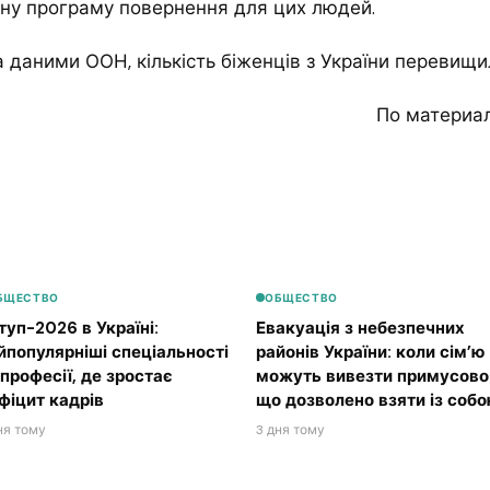
ну програму повернення для цих людей.
 даними ООН, кількість біженців з України перевищил
По материа
БЩЕСТВО
ОБЩЕСТВО
туп-2026 в Україні:
Евакуація з небезпечних
йпопулярніші спеціальності
районів України: коли сім’ю
 професії, де зростає
можуть вивезти примусово 
фіцит кадрів
що дозволено взяти із соб
ня тому
3 дня тому