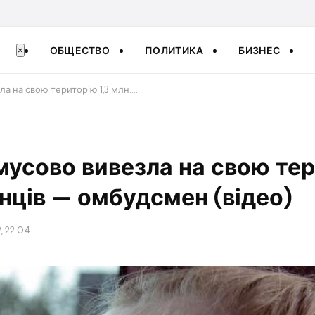
ОБЩЕСТВО
ПОЛИТИКА
БИЗНЕС
×
ла на свою територію 1,3 млн.…
мусово вивезла на свою тер
їнців — омбудсмен (відео)
, 22:04