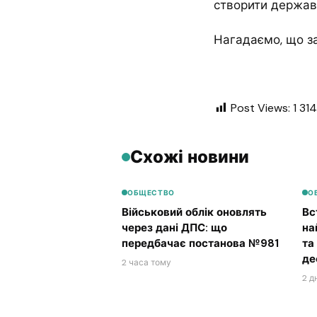
створити держав
Нагадаємо, що за
Post Views:
1 314
Схожі новини
ОБЩЕСТВО
О
Військовий облік оновлять
Вс
через дані ДПС: що
на
передбачає постанова №981
та
де
2 часа тому
2 д