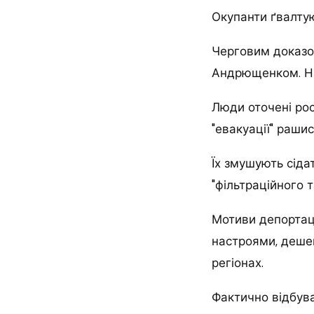
Окупанти ґвалтую
Черговим доказо
Андрющенком. На 
Люди оточені рос
"евакуації" раши
Їх змушують сіда
"фільтраційного 
Мотиви депортаці
настроями, деше
регіонах.
Фактично відбува