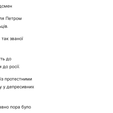
удсмен
оля Петром
ців.
 так званої
уть до
 до росії.
 із протестними
у у депресивних
авно пора було