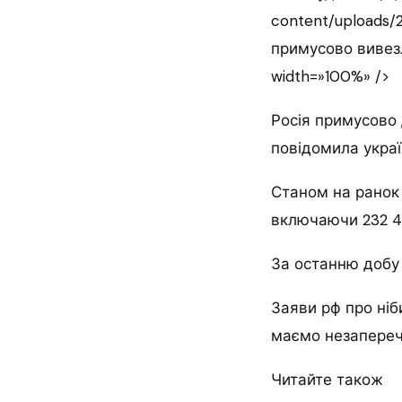
content/uploads/
примусово вивезл
width=»100%» />
Росія примусово 
повідомила укра
Станом на ранок 
включаючи 232 4
За останню добу —
Заяви рф про ніб
маємо незаперечн
Читайте також