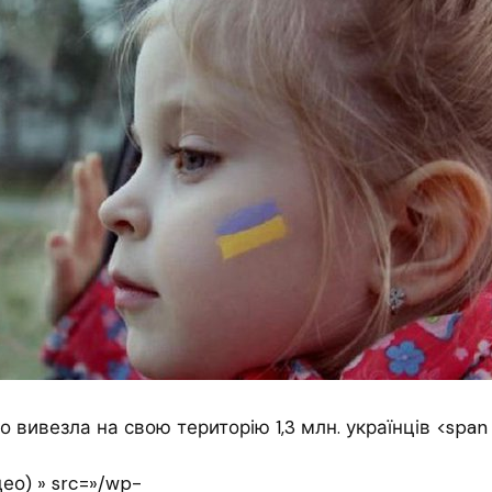
ео) » src=»/wp-