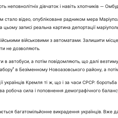
ть неповнолітніх дівчаток і навіть хлопчиків — Омб
м стало відео, опубліковане радником мера Маріуп
цьому записі реальна картина депортації маріуполь
ійськими військовими з автоматами. Залишити місце
сти не дозволяють.
ти в автобуси, а потім повідомляють, що далі везтим
табору" в Безіменному Новоазовського району, а потім
ї українців Кремля ті ж, що і за часи СРСР: боротьба
ва робоча сила і поповнення демографічного баланс
ється багатомільйонне викрадення українців. Вже д