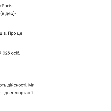
»Росія
(відео)»
ців. Про це
 925 осіб,
ть дійсності. Ми
ідь депортації.