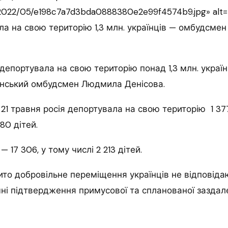
2022/05/e198c7a7d3bda0888380e2e99f4574b9.jpg» alt=
а на свою територію 1,3 млн. українців — омбудсмен 
депортувала на свою територію понад 1,3 млн. україн
їнський омбудсмен Людмила Денісова.
21 травня росія депортувала на свою територію 1 377
80 дітей.
 17 306, у тому числі 2 213 дітей.
ито добровільне переміщення українців не відповідаю
і підтвердження примусової та спланованої заздалег