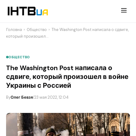
Перейти
до
контенту
Головна
›
Общество
›
​The Washington Post написала о сдвиге,
который произошел…
ОБЩЕСТВО
​The Washington Post написала о
сдвиге, который произошел в войне
Украины с Россией
By
Олег Бевзя
/
23 мая 2022, 12:04