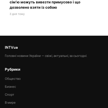
сім’ю можуть вивезти примусово і що
дозволено взяти із собою
3 дня тому
INTVua
Головні новини України — свіжі, актуальні, за сьогодні.
Рубрики
Общество
Бизнес
Спорт
В мире