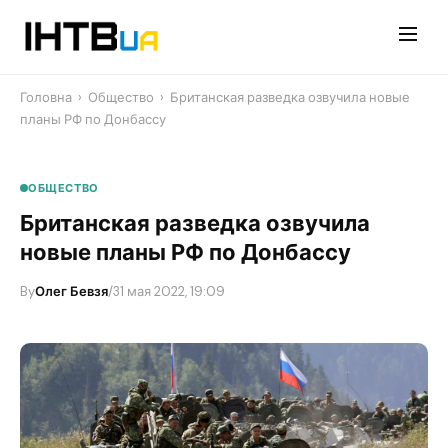
Перейти
до
контенту
Головна
›
Общество
›
​Британская разведка озвучила новые
планы РФ по Донбассу
ОБЩЕСТВО
​Британская разведка озвучила
новые планы РФ по Донбассу
By
Олег Бевзя
/
31 мая 2022, 19:09