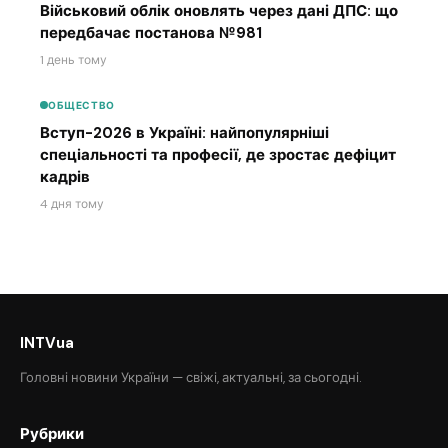
Військовий облік оновлять через дані ДПС: що
передбачає постанова №981
1 день тому
ОБЩЕСТВО
Вступ-2026 в Україні: найпопулярніші
спеціальності та професії, де зростає дефіцит
кадрів
4 дня тому
INTVua
Головні новини України — свіжі, актуальні, за сьогодні.
Рубрики