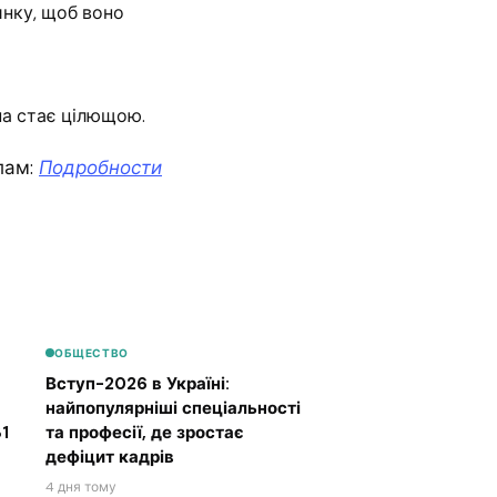
инку, щоб воно
на стає цілющою.
лам:
Подробности
ОБЩЕСТВО
Вступ-2026 в Україні:
найпопулярніші спеціальності
1
та професії, де зростає
дефіцит кадрів
4 дня тому