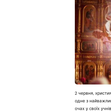
2 червня, христи
одне з найважлив
очах у своїх учні