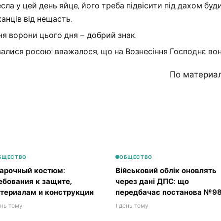
сла у цей день яйце, його треба підвісити під дахом буд
нців від нещасть.
я ворони цього дня – добрий знак.
алися росою: вважалося, що на Вознесіння Господнє во
По материа
БЩЕСТВО
ОБЩЕСТВО
арочный костюм:
Військовий облік оновлять
ебования к защите,
через дані ДПС: що
териалам и конструкции
передбачає постанова №98
ень тому
1 день тому