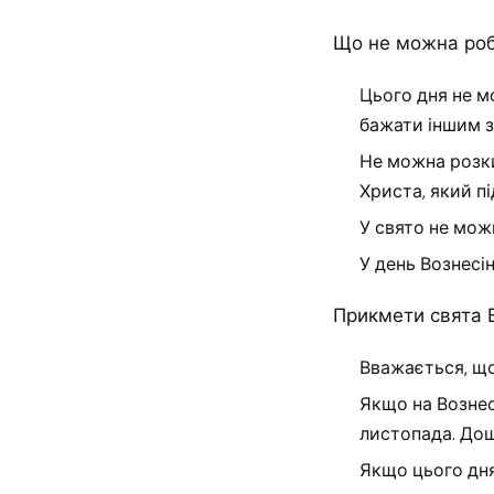
Що не можна роб
Цього дня не м
бажати іншим з
Не можна розки
Христа, який п
У свято не мож
У день Вознесі
Прикмети свята 
Вважається, що
Якщо на Вознес
листопада. Дощ
Якщо цього дня 