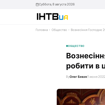
Перейти
Суббота, 8 августа 2026
до
контенту
Головна
›
Общество
›
Вознесіння Господнє 
ОБЩЕСТВО
Вознесінн
робити в 
By
Олег Бевзя
/
1 июня 2022