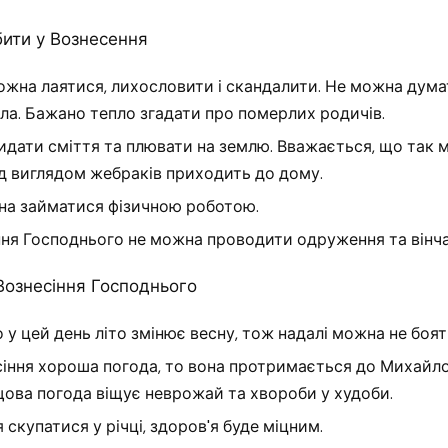
ити у Вознесення
ожна лаятися, лихословити і скандалити. Не можна дума
ла. Бажано тепло згадати про померлих родичів.
дати сміття та плювати на землю. Вважається, що так 
ід виглядом жебраків приходить до дому.
на займатися фізичною роботою.
ння Господнього не можна проводити одруження та вінча
Вознесіння Господнього
 у цей день літо змінює весну, тож надалі можна не боя
іння хороша погода, то вона протримається до Михайлов
ова погода віщує неврожай та хвороби у худоби.
скупатися у річці, здоров'я буде міцним.