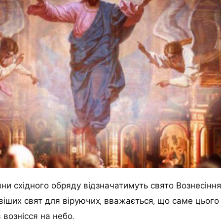
яни східного обряду відзначатимуть свято Вознесіння
іших свят для віруючих, вважається, що саме цього
в вознісся на небо.