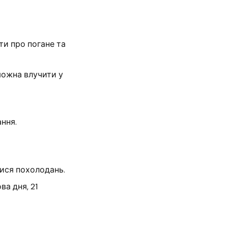
ти про погане та
можна влучити у
ння.
тися похолодань.
а дня, 21