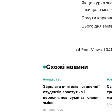
Якщо курка зне
захищало мешка
Почути карканн
Цього дня вмив
Post Views:
1 341
Схожі новини
ОБЩЕСТВО
О
Зарплати вчителів і стипендії
Св
студентів зростуть з 1
тр
вересня: нові суми та головні
ма
зміни
1 д
15 часов тому