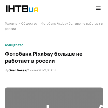
Перейти
до
контенту
Головна
›
Общество
›
Фотобанк Pixabay больше не работает в
россии
ОБЩЕСТВО
Фотобанк Pixabay больше не
работает в россии
By
Олег Бевзя
/
2 июня 2022, 16:09