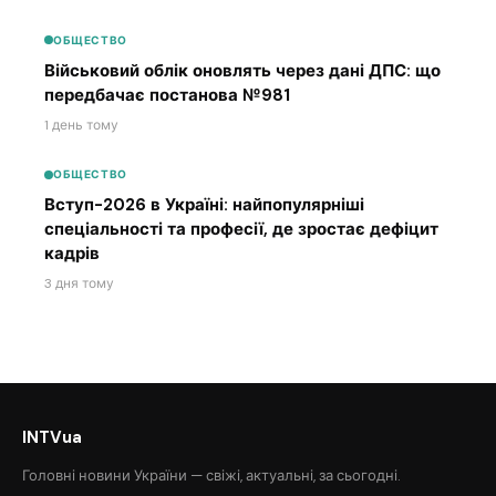
ОБЩЕСТВО
Військовий облік оновлять через дані ДПС: що
передбачає постанова №981
1 день тому
ОБЩЕСТВО
Вступ-2026 в Україні: найпопулярніші
спеціальності та професії, де зростає дефіцит
кадрів
3 дня тому
INTVua
Головні новини України — свіжі, актуальні, за сьогодні.