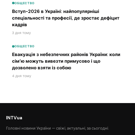
ОБЩЕСТВО
Вступ-2026 в Україні: найпопулярніші
спеціальності та професії, де зростає дефіцит
кадрів
3 дня тому
ОБЩЕСТВО
Евакуація з небезпечних районів України: коли
сім’ю можуть вивезти примусово і що
дозволено взяти із собою
4 дня тому
INTVua
Головні новини України — свіжі, актуальні, за сьогодні.