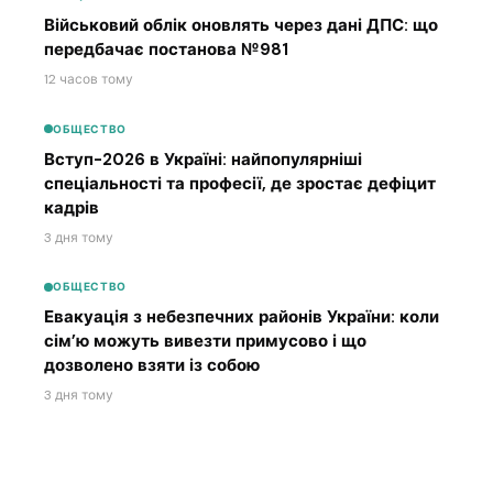
Військовий облік оновлять через дані ДПС: що
передбачає постанова №981
12 часов тому
ОБЩЕСТВО
Вступ-2026 в Україні: найпопулярніші
спеціальності та професії, де зростає дефіцит
кадрів
3 дня тому
ОБЩЕСТВО
Евакуація з небезпечних районів України: коли
сім’ю можуть вивезти примусово і що
дозволено взяти із собою
3 дня тому