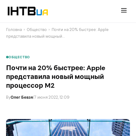
Перейти
до
контенту
Головна
›
Общество
›
Почти на 20% быстрее: Apple
представила новый мощный…
ОБЩЕСТВО
Почти на 20% быстрее: Apple
представила новый мощный
процессор M2
By
Олег Бевзя
/
7 июня 2022, 12:09