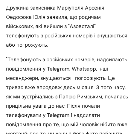
Дружина захисника Маріуполя Арсенія
Федосюка Юлія заявила, що родичам
військових, які вийшли з "Азовсталі"
телефонують з російських номерів і знущаються
або погрожують.
"Телефонують з російських номерів, надсилають
повідомлення у Telegram, Whatsapp, інші
месенджери, знущаються і погрожують. Це
триває вже впродовж десь місяця. З того часу,
як ми зустрічались з Папою Римським, почалась
прицільна увага до нас. Після почали
телефонувати у Telegram і надсилати
повідомлення про те, що мій чоловік нібито вже
мертвий; про те, чи хочу я його фото побачити