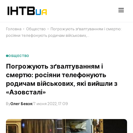
Перейти
до
контенту
Головна
›
Общество
›
Погрожують зґвалтуванням і смертю:
росіяни телефонують родичам військових,…
ОБЩЕСТВО
Погрожують зґвалтуванням і
смертю: росіяни телефонують
родичам військових, які вийшли з
«Азовсталі»
By
Олег Бевзя
/
7 июня 2022, 17:09