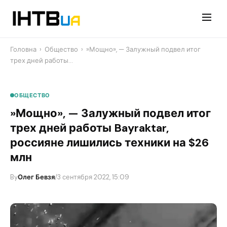
Перейти
до
контенту
Головна
›
Общество
›
​»Мощно», — Залужный подвел итог
трех дней работы…
ОБЩЕСТВО
​»Мощно», — Залужный подвел итог
трех дней работы Bayraktar,
россияне лишились техники на $26
млн
By
Олег Бевзя
/
3 сентября 2022, 15:09