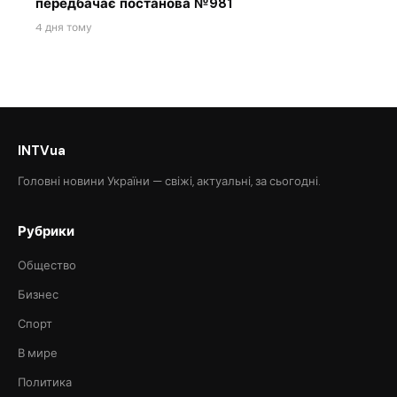
передбачає постанова №981
4 дня тому
INTVua
Головні новини України — свіжі, актуальні, за сьогодні.
Рубрики
Общество
Бизнес
Спорт
В мире
Политика