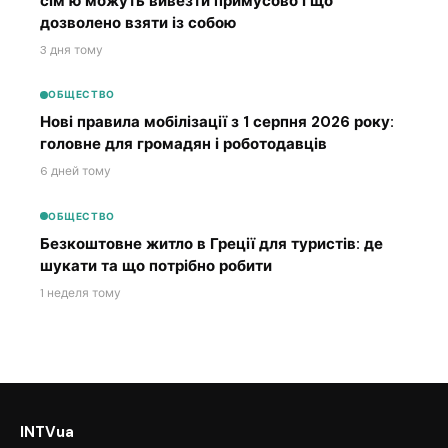
сім’ю можуть вивезти примусово і що
дозволено взяти із собою
3 дня тому
ОБЩЕСТВО
Нові правила мобілізації з 1 серпня 2026 року:
головне для громадян і роботодавців
6 дней тому
ОБЩЕСТВО
Безкоштовне житло в Греції для туристів: де
шукати та що потрібно робити
1 неделя тому
INTVua