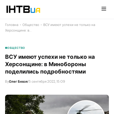
Перейти
до
контенту
Головна
›
Общество
›
​ВСУ имеют успехи не только на
Херсонщине: в…
ОБЩЕСТВО
​ВСУ имеют успехи не только на
Херсонщине: в Минобороны
поделились подробностями
By
Олег Бевзя
/
5 сентября 2022, 15:09