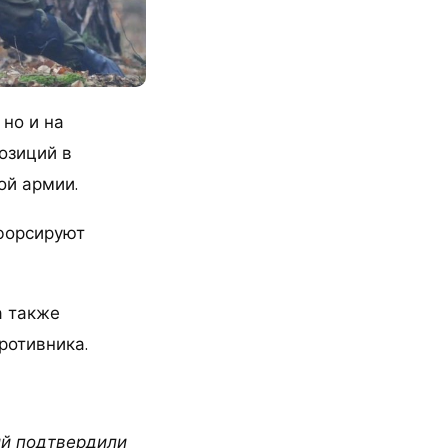
 но и на
озиций в
ой армии.
 форсируют
а также
ротивника.
ий подтвердили