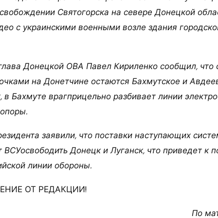
вобождении Святогорска на севере Донецкой облас
део с украинскими военными возле здания городско
 глава Донецкой ОВА Павел Кириленко сообщил, что
чками на Донетчине остаются Бахмутское и Авдее
, в Бахмуте врагприцельно разбивает линии электро
опоры.
резидента заявили, что поставки наступающих сист
т ВСУосвободить Донецк и Луганск, что приведет к 
йской линии обороны.
НИЕ ОТ РЕДАКЦИИ!
По ма