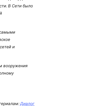
ти. В Сети было
й
 самыми
вское
сетей и
ем вооружения
полному
териалам:
Диалог