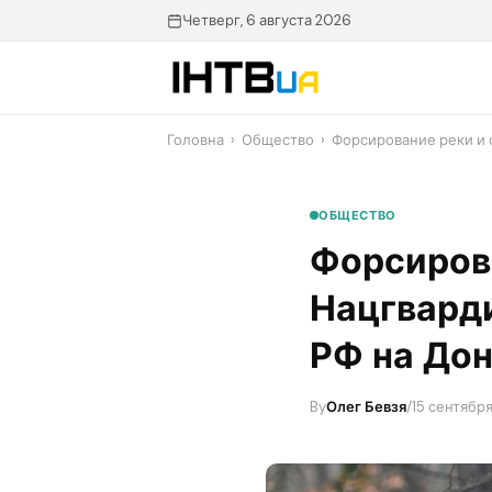
Перейти
Четверг, 6 августа 2026
до
контенту
Головна
›
Общество
›
Форсирование реки и 
ОБЩЕСТВО
Форсирова
Нацгварди
РФ на До
By
Олег Бевзя
/
15 сентября