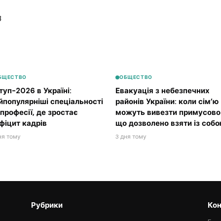
3
БЩЕСТВО
ОБЩЕСТВО
туп-2026 в Україні:
Евакуація з небезпечних
йпопулярніші спеціальності
районів України: коли сім’ю
 професії, де зростає
можуть вивезти примусово 
фіцит кадрів
що дозволено взяти із соб
ня тому
3 дня тому
Рубрики
Кон