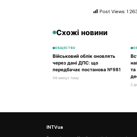
Post Views:
1 26
Схожі новини
ОБЩЕСТВО
О
Військовий облік оновлять
Вс
через дані ДПС: що
на
передбачає постанова №981
та
де
58 минут тому
2 д
INTVua