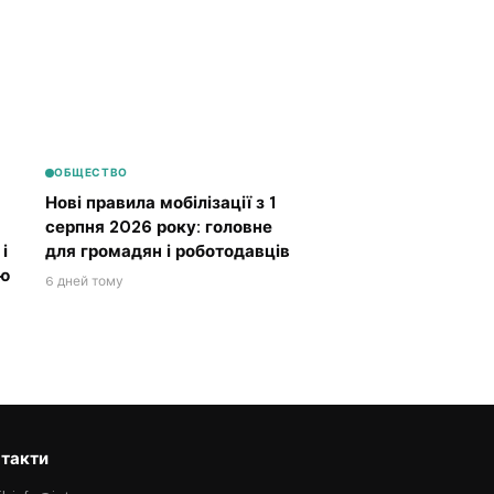
ОБЩЕСТВО
Нові правила мобілізації з 1
серпня 2026 року: головне
і
для громадян і роботодавців
ою
6 дней тому
такти