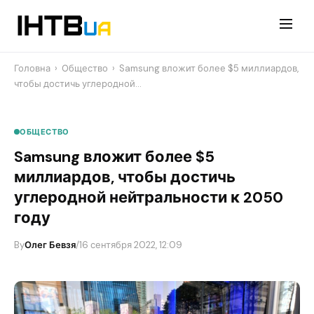
Перейти
до
контенту
Головна
›
Общество
›
Samsung вложит более $5 миллиардов,
чтобы достичь углеродной…
ОБЩЕСТВО
Samsung вложит более $5
миллиардов, чтобы достичь
углеродной нейтральности к 2050
году
By
Олег Бевзя
/
16 сентября 2022, 12:09