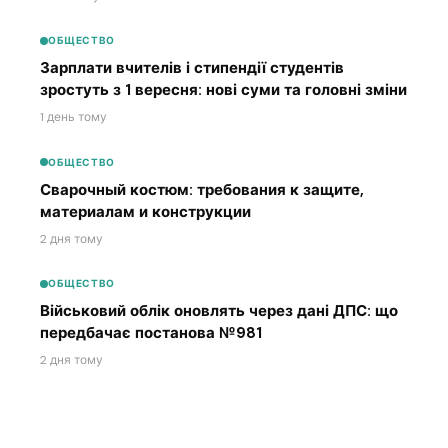
ОБЩЕСТВО
Зарплати вчителів і стипендії студентів
зростуть з 1 вересня: нові суми та головні зміни
1 день тому
ОБЩЕСТВО
Сварочный костюм: требования к защите,
материалам и конструкции
2 дня тому
ОБЩЕСТВО
Військовий облік оновлять через дані ДПС: що
передбачає постанова №981
2 дня тому