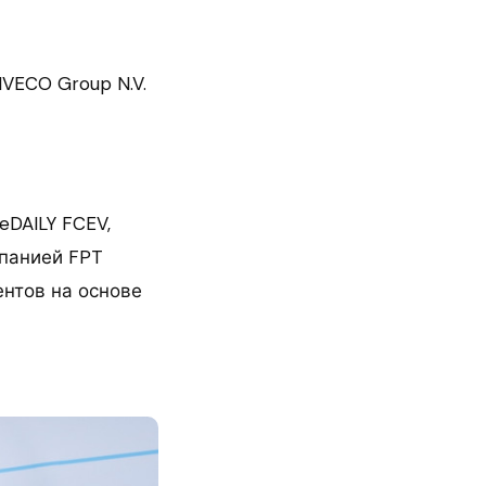
VECO Group N.V.
eDAILY FCEV,
панией FPT
ентов на основе