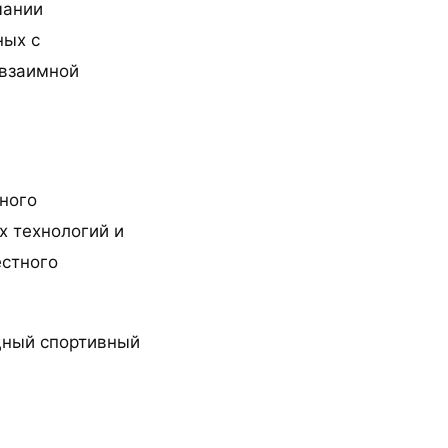
мании
ных с
 взаимной
ного
х технологий и
естного
ощный спортивный