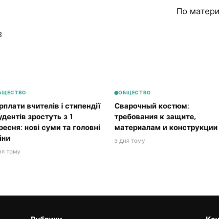
По матер
8
БЩЕСТВО
ОБЩЕСТВО
рплати вчителів і стипендії
Сварочный костюм:
удентів зростуть з 1
требования к защите,
ресня: нові суми та головні
материалам и конструкции
іни
3 дня тому
ня тому