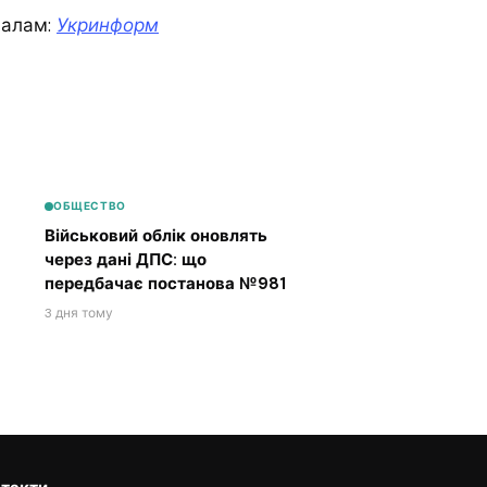
иалам:
Укринформ
ОБЩЕСТВО
Військовий облік оновлять
через дані ДПС: що
передбачає постанова №981
3 дня тому