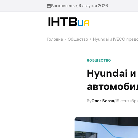
Перейти
Воскресенье, 9 августа 2026
до
контенту
Головна
›
Общество
›
Hyundai и IVECO пред
ОБЩЕСТВО
Hyundai и
автомоби
By
Олег Бевзя
/
19 сентября