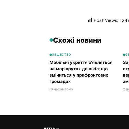
Post Views:
1 24
Схожі новини
ОБЩЕСТВО
О
Мобільні укриття з’являться
За
на маршрутах до шкіл: що
ст
зміниться у прифронтових
ве
громадах
зм
16 часов тому
2 д