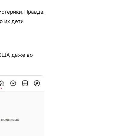
стерики. Правда,
о их дети
 США даже во