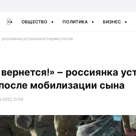
ОБЩЕСТВО
ПОЛИТИКА
БИЗНЕС
×
– россиянка устроила истерику после…
 вернется!» – россиянка ус
 после мобилизации сына
 2022, 21:09