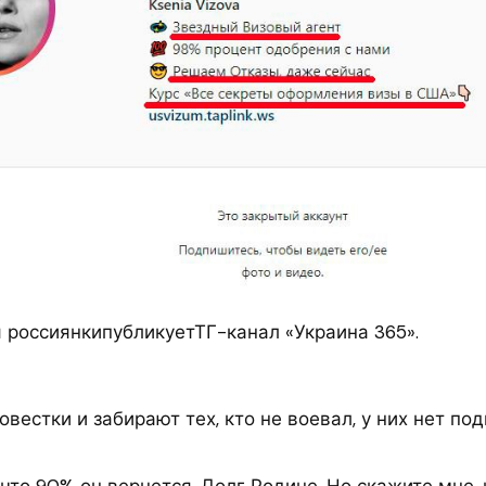
 россиянкипубликуетТГ-канал «Украина 365».
овестки и забирают тех, кто не воевал, у них нет под
 что 90% он вернется. Долг Родине. Но скажите мне, 