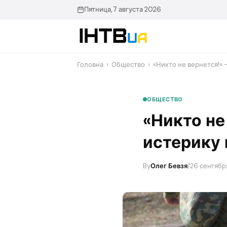
Перейти
Пятница, 7 августа 2026
до
контенту
Головна
›
Общество
›
«Никто не вернется!» 
ОБЩЕСТВО
«Никто не
истерику
By
Олег Бевзя
/
26 сентября